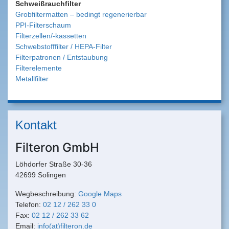
Schweißrauchfilter
Grobfiltermatten – bedingt regenerierbar
PPI-Filterschaum
Filterzellen/-kassetten
Schwebstofffilter / HEPA-Filter
Filterpatronen / Entstaubung
Filterelemente
Metallfilter
Kontakt
Filteron GmbH
Löhdorfer Straße 30-36
42699 Solingen
Wegbeschreibung:
Google Maps
Telefon:
02 12 / 262 33 0
Fax:
02 12 / 262 33 62
Email:
info(at)filteron.de