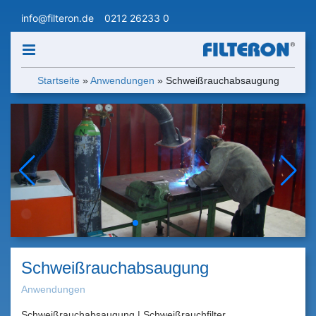
info@filteron.de
0212 26233 0
Startseite
»
Anwendungen
»
Schweißrauchabsaugung
Schweißrauchabsaugung
Anwendungen
Schweißrauchabsaugung | Schweißrauchfilter